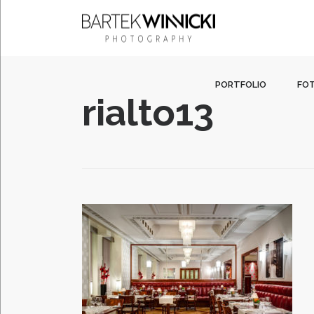
QUICK LINKS
PORTFOLIO
FO
rialto13